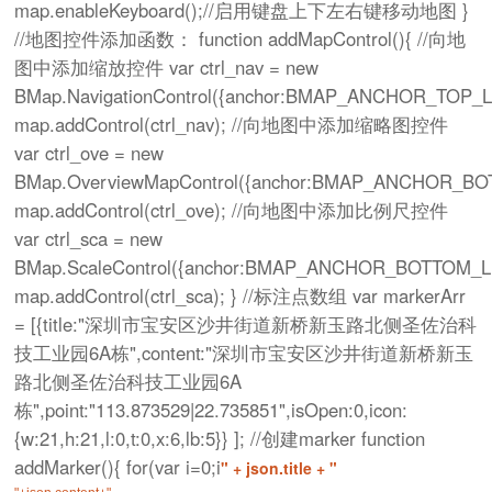
map.enableKeyboard();//启用键盘上下左右键移动地图 }
//地图控件添加函数： function addMapControl(){ //向地
图中添加缩放控件 var ctrl_nav = new
BMap.NavigationControl({anchor:BMAP_ANCHOR_TOP
map.addControl(ctrl_nav); //向地图中添加缩略图控件
var ctrl_ove = new
BMap.OverviewMapControl({anchor:BMAP_ANCHOR_BOT
map.addControl(ctrl_ove); //向地图中添加比例尺控件
var ctrl_sca = new
BMap.ScaleControl({anchor:BMAP_ANCHOR_BOTTOM_L
map.addControl(ctrl_sca); } //标注点数组 var markerArr
= [{title:"深圳市宝安区沙井街道新桥新玉路北侧圣佐治科
技工业园6A栋",content:"深圳市宝安区沙井街道新桥新玉
路北侧圣佐治科技工业园6A
栋",point:"113.873529|22.735851",isOpen:0,icon:
{w:21,h:21,l:0,t:0,x:6,lb:5}} ]; //创建marker function
addMarker(){ for(var i=0;i
" + json.title + "