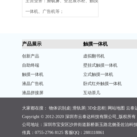
主营业务：
滑轨屏
、全息展示柜、触摸
一体机、广告机等；
产品展示
触摸一体机
创新产品
虚拟翻书机
自助终端
壁挂式触摸一体机
触摸一体机
立式触摸一体机
液晶广告机
卧式红外触摸一体机
液晶拼接屏
互动茶几
大家都在搜：
物体识别桌
|
滑轨屏
|
3D全息柜
|
网站地图
云泰
Copyright © 2012-2020 深圳市云泰达科技有限公司_版权所有
公司地址：深圳市宝安区沙井街道新桥新玉路北侧圣佐治科技工业园6A栋 电
传真：0755-2796 8125 客服QQ：2881118861