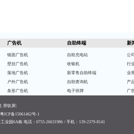
广告机
自助终端
新
镜面广告机
自助充电站
公
壁挂广告机
收银机
行
落地广告机
新零售自助终端
业
户外广告机
自助查询机
产
条形广告机
电子班牌
广
达
滑轨屏
|
粤ICP备15061462号-1
话：0755-26631986 / 手机：139-2379-8141