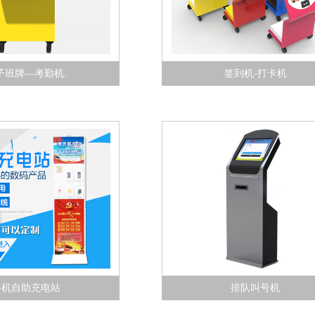
子班牌—考勤机.
签到机-打卡机
手机自助充电站
排队叫号机